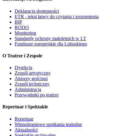
Deklaracja dostępności
ETR - tekst łatwy do czytania i zrozumienia
BIP
RODO
Monitoring
Standardy ochrony małoletnich w LT
Fundusze europejskie dla Lubuskiego
O Teatrze i Zespole
Dyrekcja
Zespół artystyczny
Aktorzy gościnni
Zespół techniczny
Administracja
Przewodniki po teatrze
Repertuar i Spektakle
Repertuar
Winnobraniowe spotkania teatralne
Aktualności
Spektakle archiwalne