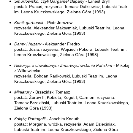
Smurfowisko, czyli Gargamel złapany
- Ernest Bryll
postać: Pracuś, reżyseria: Tomasz Dutkiewicz, Lubuski Teatr
im. Leona Kruczkowskiego, Zielona Góra (1993)
Konik garbusek -
Piotr Jerszow
reżyseria: Aleksander Maksymiak, Lubuski Teatr im. Leona
Kruczkowskiego, Zielona Góra (1993)
Damy i huzary -
Aleksander Fredro
postać: Józia, reżyseria: Wojciech Pokora, Lubuski Teatr im.
Leona Kruczkowskiego, Zielona Góra (1993)
Historyja o chwalebnym Zmartwychwstaniu Pańskim
- Mikołaj
z Wilkowiecka
reżyseria: Bohdan Radkowski, Lubuski Teatr im. Leona
Kruczkowskiego, Zielona Góra (1993)
Miniatury
- Brzeziński Tomasz
postać: Żuraw II; Kobieta; Kogut I, Carmen, reżyseria:
Tomasz Brzeziński, Lubuski Teatr im. Leona Kruczkowskiego,
Zielona Góra (1993)
Książę Portugalii -
Joachim Knauth
postać: Morgana, wróżka, reżyseria: Adam Dzieciniak,
Lubuski Teatr im. Leona Kruczkowskiego, Zielona Góra