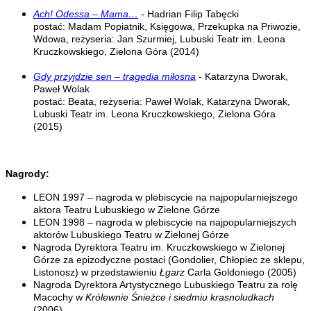
Ach! Odessa – Mama…
- Hadrian Filip Tabęcki
postać: Madam Popiatnik, Księgowa, Przekupka na Priwozie,
Wdowa, reżyseria: Jan Szurmiej, Lubuski Teatr im. Leona
Kruczkowskiego, Zielona Góra (2014)
Gdy przyjdzie sen – tragedia miłosna
- Katarzyna Dworak,
Paweł Wolak
postać: Beata, reżyseria: Paweł Wolak, Katarzyna Dworak,
Lubuski Teatr im. Leona Kruczkowskiego, Zielona Góra
(2015)
Nagrody:
LEON 1997 – nagroda w plebiscycie na najpopularniejszego
aktora Teatru Lubuskiego w Zielone Górze
LEON 1998 – nagroda w plebiscycie na najpopularniejszych
aktorów Lubuskiego Teatru w Zielonej Górze
Nagroda Dyrektora Teatru im. Kruczkowskiego w Zielonej
Górze za epizodyczne postaci (Gondolier, Chłopiec ze sklepu,
Listonosz) w przedstawieniu
Łgarz
Carla Goldoniego (2005)
Nagroda Dyrektora Artystycznego Lubuskiego Teatru za rolę
Macochy w
Królewnie Śnieżce i siedmiu krasnoludkach
(2006)