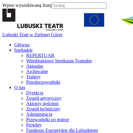
Wpisz wyszukiwaną frazę
Lubuski Teatr w Zielonej Górze
Główna
Spektakle
REPERTUAR
Winobraniowe Spotkania Teatralne
Aktualne
Archiwalne
Trailery
Przedprzewodniki
O nas
Dyrekcja
Zespół artystyczny
Aktorzy gościnni
Zespół techniczny
Administracja
Przewodniki po teatrze
Projekty
Fundusze Europejskie dla Lubuskiego