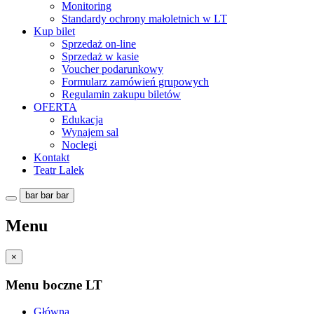
Monitoring
Standardy ochrony małoletnich w LT
Kup bilet
Sprzedaż on-line
Sprzedaż w kasie
Voucher podarunkowy
Formularz zamówień grupowych
Regulamin zakupu biletów
OFERTA
Edukacja
Wynajem sal
Noclegi
Kontakt
Teatr Lalek
bar
bar
bar
Menu
×
Menu boczne LT
Główna