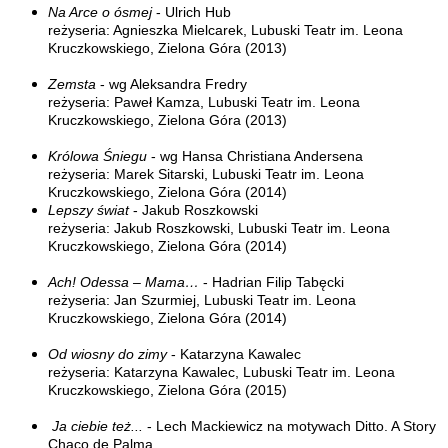
Na Arce o ósmej
- Ulrich Hub
reżyseria: Agnieszka Mielcarek, Lubuski Teatr im. Leona
Kruczkowskiego, Zielona Góra (2013)
Zemsta
- wg Aleksandra Fredry
reżyseria: Paweł Kamza, Lubuski Teatr im. Leona
Kruczkowskiego, Zielona Góra (2013)
Królowa Śniegu
- wg Hansa Christiana Andersena
reżyseria: Marek Sitarski, Lubuski Teatr im. Leona
Kruczkowskiego, Zielona Góra (2014)
Lepszy świat
- Jakub Roszkowski
reżyseria: Jakub Roszkowski, Lubuski Teatr im. Leona
Kruczkowskiego, Zielona Góra (2014)
Ach! Odessa – Mama…
- Hadrian Filip Tabęcki
reżyseria: Jan Szurmiej, Lubuski Teatr im. Leona
Kruczkowskiego, Zielona Góra (2014)
Od wiosny do zimy
- Katarzyna Kawalec
reżyseria: Katarzyna Kawalec, Lubuski Teatr im. Leona
Kruczkowskiego, Zielona Góra (2015)
Ja ciebie też...
- Lech Mackiewicz na motywach Ditto. A Story
Chaco de Palma