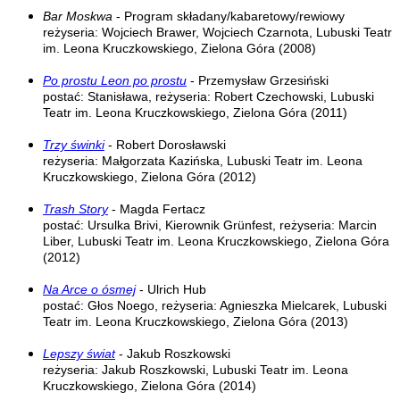
Bar Moskwa
- Program składany/kabaretowy/rewiowy
reżyseria: Wojciech Brawer, Wojciech Czarnota, Lubuski Teatr
im. Leona Kruczkowskiego, Zielona Góra (2008)
Po prostu Leon po prostu
- Przemysław Grzesiński
postać: Stanisława, reżyseria: Robert Czechowski, Lubuski
Teatr im. Leona Kruczkowskiego, Zielona Góra (2011)
Trzy świnki
- Robert Dorosławski
reżyseria: Małgorzata Kazińska, Lubuski Teatr im. Leona
Kruczkowskiego, Zielona Góra (2012)
Trash Story
- Magda Fertacz
postać: Ursulka Brivi, Kierownik Grünfest, reżyseria: Marcin
Liber, Lubuski Teatr im. Leona Kruczkowskiego, Zielona Góra
(2012)
Na Arce o ósmej
- Ulrich Hub
postać: Głos Noego, reżyseria: Agnieszka Mielcarek, Lubuski
Teatr im. Leona Kruczkowskiego, Zielona Góra (2013)
Lepszy świat
- Jakub Roszkowski
reżyseria: Jakub Roszkowski, Lubuski Teatr im. Leona
Kruczkowskiego, Zielona Góra (2014)