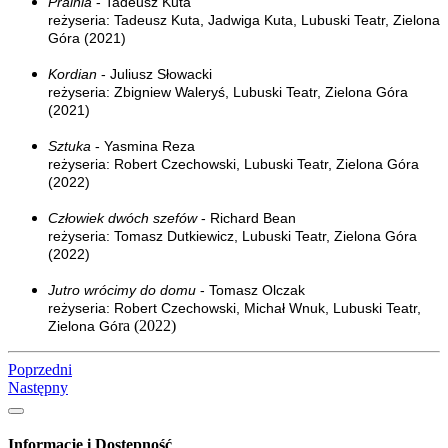
Pralnia
- Tadeusz Kuta
reżyseria: Tadeusz Kuta, Jadwiga Kuta, Lubuski Teatr, Zielona
Góra (2021)
Kordian
- Juliusz Słowacki
reżyseria: Zbigniew Waleryś, Lubuski Teatr, Zielona Góra
(2021)
Sztuka
- Yasmina Reza
reżyseria: Robert Czechowski, Lubuski Teatr, Zielona Góra
(2022)
Człowiek dwóch szefów
- Richard Bean
reżyseria: Tomasz Dutkiewicz, Lubuski Teatr, Zielona Góra
(2022)
Jutro wrócimy do domu
- Tomasz Olczak
reżyseria: Robert Czechowski, Michał Wnuk, Lubuski Teatr,
ra (2022)
Zielona Gó
Poprzedni
Następny
Informacje i Dostępność