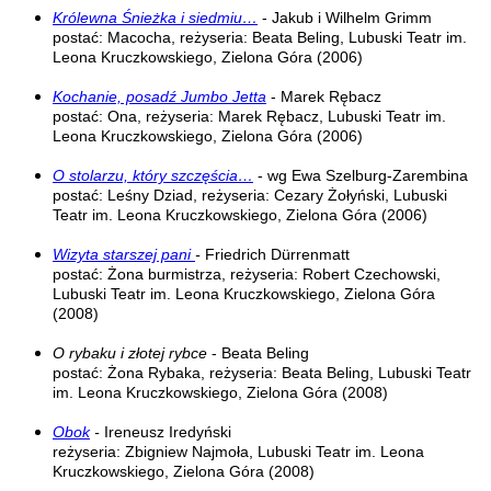
Królewna Śnieżka i siedmiu…
- Jakub i Wilhelm Grimm
postać: Macocha, reżyseria: Beata Beling, Lubuski Teatr im.
Leona Kruczkowskiego, Zielona Góra (2006)
Kochanie, posadź Jumbo Jetta
- Marek Rębacz
postać: Ona, reżyseria: Marek Rębacz, Lubuski Teatr im.
Leona Kruczkowskiego, Zielona Góra (2006)
O stolarzu, który szczęścia…
- wg Ewa Szelburg-Zarembina
postać: Leśny Dziad, reżyseria: Cezary Żołyński, Lubuski
Teatr im. Leona Kruczkowskiego, Zielona Góra (2006)
Wizyta starszej pani
-
Friedrich Dürrenmatt
postać: Żona burmistrza, reżyseria: Robert Czechowski,
Lubuski Teatr im. Leona Kruczkowskiego, Zielona Góra
(2008)
O rybaku i złotej rybce
- Beata Beling
postać: Żona Rybaka, reżyseria: Beata Beling, Lubuski Teatr
im. Leona Kruczkowskiego, Zielona Góra (2008)
Obok
-
Ireneusz Iredyński
reżyseria: Zbigniew Najmoła, Lubuski Teatr im. Leona
Kruczkowskiego, Zielona Góra (2008)