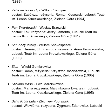
(1993)
Zabawa jak nigdy
- William Saroyan
postać: Zabójcza, reżyseria: Roman Kłosowski, Lubuski Teatr
im. Leona Kruczkowskiego, Zielona Góra (1994)
Pan Twardowski
- Wacław Brzezicki
postać: Żak, reżyseria: Jerzy Lamenta, Lubuski Teatr im.
Leona Kruczkowskiego, Zielona Góra (1994)
Sen nocy letniej -
William Shakespeare
postać: Hermia, Elf, Framuga, reżyseria: Anna Proszkowska,
Lubuski Teatr im. Leona Kruczkowskiego, Zielona Góra
(1995)
Ślub -
Witold Gombrowicz
postać: Dama, reżyseria: Krzysztof Rościszewski, Lubuski
Teatr im. Leona Kruczkowskiego, Zielona Góra (1995)
Szalona klasa
- Ewa Marcinkówna
postać: Mania reżyseria: Marcinkówna Ewa teatr: Lubuski
Teatr im. Leona Kruczkowskiego, Zielona Góra (1995)
Bal u Króla Lula
- Zbigniew Poprawski
postać: Wiewiórka, reżyseria: Zygmunt Zdanowicz, Lubuski