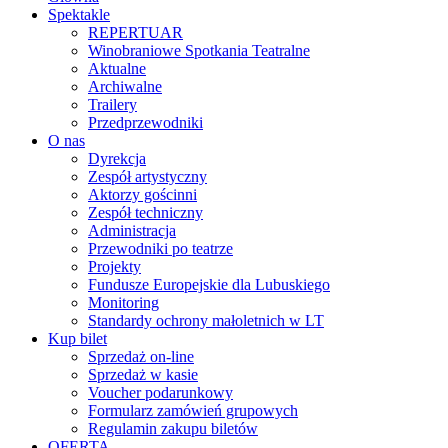
Spektakle
REPERTUAR
Winobraniowe Spotkania Teatralne
Aktualne
Archiwalne
Trailery
Przedprzewodniki
O nas
Dyrekcja
Zespół artystyczny
Aktorzy gościnni
Zespół techniczny
Administracja
Przewodniki po teatrze
Projekty
Fundusze Europejskie dla Lubuskiego
Monitoring
Standardy ochrony małoletnich w LT
Kup bilet
Sprzedaż on-line
Sprzedaż w kasie
Voucher podarunkowy
Formularz zamówień grupowych
Regulamin zakupu biletów
OFERTA