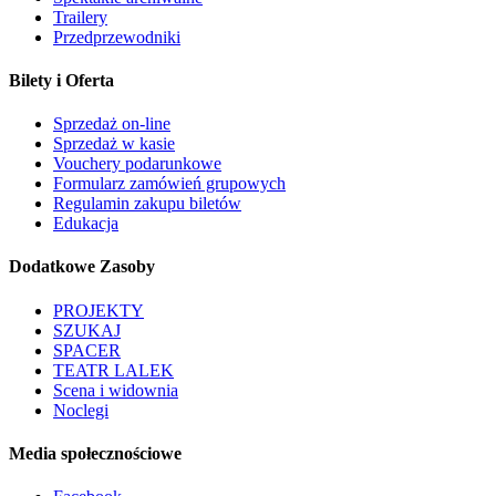
Trailery
Przedprzewodniki
Bilety i Oferta
Sprzedaż on-line
Sprzedaż w kasie
Vouchery podarunkowe
Formularz zamówień grupowych
Regulamin zakupu biletów
Edukacja
Dodatkowe Zasoby
PROJEKTY
SZUKAJ
SPACER
TEATR LALEK
Scena i widownia
Noclegi
Media społecznościowe