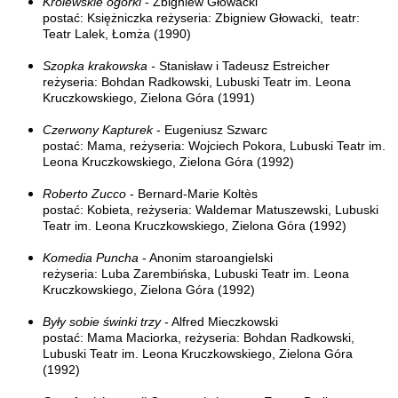
Królewskie ogórki
- Zbigniew Głowacki
postać: Księżniczka reżyseria: Zbigniew Głowacki, teatr:
Teatr Lalek, Łomża (1990)
Szopka krakowska -
Stanisław i Tadeusz Estreicher
reżyseria: Bohdan Radkowski, Lubuski Teatr im. Leona
Kruczkowskiego, Zielona Góra (1991)
Czerwony Kapturek
- Eugeniusz Szwarc
postać: Mama, reżyseria: Wojciech Pokora, Lubuski Teatr im.
Leona Kruczkowskiego, Zielona Góra (1992)
Roberto Zucco
- Bernard-Marie Koltès
postać: Kobieta, reżyseria: Waldemar Matuszewski, Lubuski
Teatr im. Leona Kruczkowskiego, Zielona Góra (1992)
Komedia Puncha
- Anonim staroangielski
reżyseria: Luba Zarembińska, Lubuski Teatr im. Leona
Kruczkowskiego, Zielona Góra (1992)
Były sobie świnki trzy
- Alfred Mieczkowski
postać: Mama Maciorka, reżyseria: Bohdan Radkowski,
Lubuski Teatr im. Leona Kruczkowskiego, Zielona Góra
(1992)