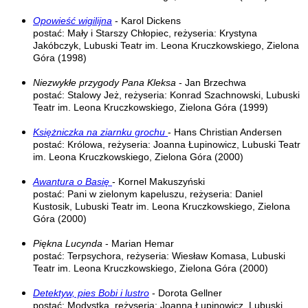
Opowieść wigilijna
- Karol Dickens
postać: Mały i Starszy Chłopiec, reżyseria: Krystyna
Jakóbczyk, Lubuski Teatr im. Leona Kruczkowskiego, Zielona
Góra (1998)
Niezwykłe przygody Pana Kleksa
- Jan Brzechwa
postać: Stalowy Jeż, reżyseria: Konrad Szachnowski, Lubuski
Teatr im. Leona Kruczkowskiego, Zielona Góra (1999)
Księżniczka na ziarnku grochu
- Hans Christian Andersen
postać: Królowa, reżyseria: Joanna Łupinowicz, Lubuski Teatr
im. Leona Kruczkowskiego, Zielona Góra (2000)
Awantura o Basię
- Kornel Makuszyński
postać: Pani w zielonym kapeluszu, reżyseria: Daniel
Kustosik, Lubuski Teatr im. Leona Kruczkowskiego, Zielona
Góra (2000)
Piękna Lucynda
- Marian Hemar
postać: Terpsychora, reżyseria: Wiesław Komasa, Lubuski
Teatr im. Leona Kruczkowskiego, Zielona Góra (2000)
Detektyw, pies Bobi i lustro
- Dorota Gellner
postać: Modystka, reżyseria: Joanna Łupinowicz, Lubuski