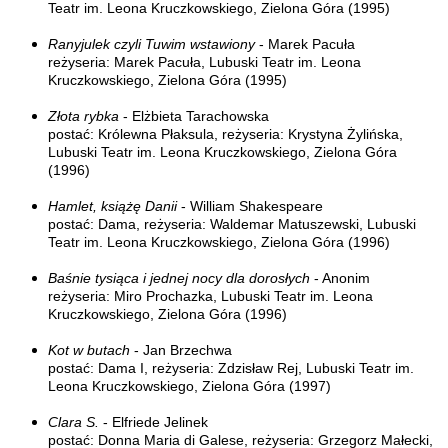
Teatr im. Leona Kruczkowskiego, Zielona Góra (1995)
Ranyjulek czyli Tuwim wstawiony
- Marek Pacuła
reżyseria: Marek Pacuła, Lubuski Teatr im. Leona
Kruczkowskiego, Zielona Góra (1995)
Złota rybka
- Elżbieta Tarachowska
postać: Królewna Płaksula, reżyseria: Krystyna Żylińska,
Lubuski Teatr im. Leona Kruczkowskiego, Zielona Góra
(1996)
Hamlet, książę Danii
- William Shakespeare
postać: Dama, reżyseria: Waldemar Matuszewski, Lubuski
Teatr im. Leona Kruczkowskiego, Zielona Góra (1996)
Baśnie tysiąca i jednej nocy dla dorosłych
- Anonim
reżyseria: Miro Prochazka, Lubuski Teatr im. Leona
Kruczkowskiego, Zielona Góra (1996)
Kot w butach
- Jan Brzechwa
postać: Dama I, reżyseria: Zdzisław Rej, Lubuski Teatr im.
Leona Kruczkowskiego, Zielona Góra (1997)
Clara S.
- Elfriede Jelinek
postać: Donna Maria di Galese, reżyseria: Grzegorz Małecki,